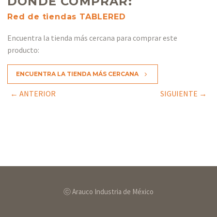
DÓNDE COMPRAR:
Red de tiendas TABLERED
Encuentra la tienda más cercana para comprar este
producto:
ENCUENTRA LA TIENDA MÁS CERCANA
5
← ANTERIOR
SIGUIENTE →
ⓒ Arauco Industria de México