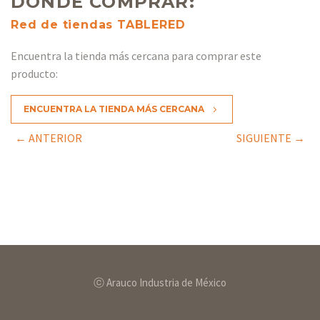
DÓNDE COMPRAR:
Red de tiendas TABLERED
Encuentra la tienda más cercana para comprar este
producto:
ENCUENTRA LA TIENDA MÁS CERCANA
5
← ANTERIOR
SIGUIENTE →
ⓒ Arauco Industria de México